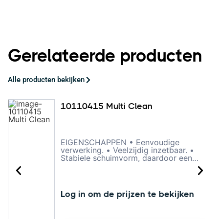
Gerelateerde producten
Alle producten bekijken
10110415 Multi Clean
EIGENSCHAPPEN • Eenvoudige
verwerking. • Veelzijdig inzetbaar. •
Stabiele schuimvorm, daardoor een
langere inwerktijd. • Reinigt diep in de
vezels. • Veilig voor kunststof, rubber,
stof, leder, glas, plexiglas, aluminium,
lak etc. • Geeft geen strepen. • Laat
Log in om de prijzen te bekijken
een frisse geur na. OMSCHRIJVING
Multi Clean is een zeer krachtige
reiniger voor vrijwel elke soort