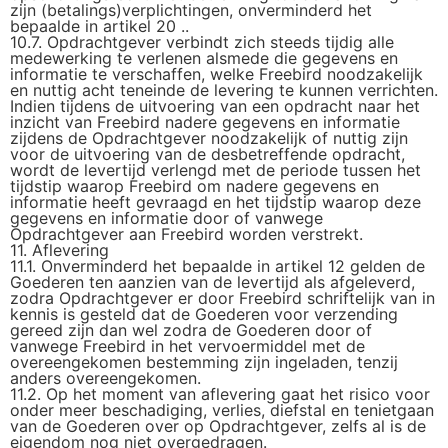
zijn (betalings)verplichtingen, onverminderd het
bepaalde in artikel 20 ..
10.7. Opdrachtgever verbindt zich steeds tijdig alle
medewerking te verlenen alsmede die gegevens en
informatie te verschaffen, welke Freebird noodzakelijk
en nuttig acht teneinde de levering te kunnen verrichten.
Indien tijdens de uitvoering van een opdracht naar het
inzicht van Freebird nadere gegevens en informatie
zijdens de Opdrachtgever noodzakelijk of nuttig zijn
voor de uitvoering van de desbetreffende opdracht,
wordt de levertijd verlengd met de periode tussen het
tijdstip waarop Freebird om nadere gegevens en
informatie heeft gevraagd en het tijdstip waarop deze
gegevens en informatie door of vanwege
Opdrachtgever aan Freebird worden verstrekt.
11. Aflevering
11.1. Onverminderd het bepaalde in artikel 12 gelden de
Goederen ten aanzien van de levertijd als afgeleverd,
zodra Opdrachtgever er door Freebird schriftelijk van in
kennis is gesteld dat de Goederen voor verzending
gereed zijn dan wel zodra de Goederen door of
vanwege Freebird in het vervoermiddel met de
overeengekomen bestemming zijn ingeladen, tenzij
anders overeengekomen.
11.2. Op het moment van aflevering gaat het risico voor
onder meer beschadiging, verlies, diefstal en tenietgaan
van de Goederen over op Opdrachtgever, zelfs al is de
eigendom nog niet overgedragen.