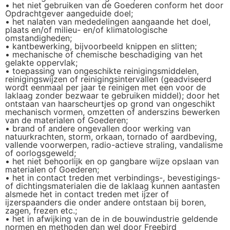
• het niet gebruiken van de Goederen conform het door
Opdrachtgever aangeduide doel;
• het nalaten van mededelingen aangaande het doel,
plaats en/of milieu- en/of klimatologische
omstandigheden;
• kantbewerking, bijvoorbeeld knippen en slitten;
• mechanische of chemische beschadiging van het
gelakte oppervlak;
• toepassing van ongeschikte reinigingsmiddelen,
reinigingswijzen of reinigingsintervallen (geadviseerd
wordt eenmaal per jaar te reinigen met een voor de
laklaag zonder bezwaar te gebruiken middel); door het
ontstaan van haarscheurtjes op grond van ongeschikt
mechanisch vormen, omzetten of anderszins bewerken
van de materialen of Goederen;
• brand of andere ongevallen door werking van
natuurkrachten, storm, orkaan, tornado of aardbeving,
vallende voorwerpen, radio-actieve straling, vandalisme
of oorlogsgeweld;
• het niet behoorlijk en op gangbare wijze opslaan van
materialen of Goederen;
• het in contact treden met verbindings-, bevestigings-
of dichtingsmaterialen die de laklaag kunnen aantasten
alsmede het in contact treden met ijzer of
ijzerspaanders die onder andere ontstaan bij boren,
zagen, frezen etc.;
• het in afwijking van de in de bouwindustrie geldende
normen en methoden dan wel door Freebird