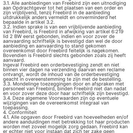
3.1. Alle aanbiedingen van Freebird zijn een uitnodiging
aan Opdrachtgever tot het plaatsen van een order en
zijn vrijblijvend, tenzij Freebird in de aanbieding
uitdrukkelijk anders vermeldt en onverminderd het
bepaalde in artikel 3.2.
3.2. Indien sprake is van een vrijblijvende aanbieding
van Freebird, is Freebird in afwijking van artikel 6:219
lid 2 BW eerst gebonden, indien en voor zover de
aanvaarding schriftelijk is bevestigd dan wel de door
aanbieding en aanvaarding to stand gekomen
overeenkomst door Freebird feitelijk is nagekomen.
Bovendien is Freebird slechts gebonden zoals zij heeft
aanvaard.
Ingeval Freebird een orderbevestiging zendt en niet
binnen vier dagen na verzending daarvan een reclame
ontvangt, wordt de inhoud van de orderbevestiging
geacht in overeenstemming te zijn met de bestelling.
3.3. Mondelinge toezeggingen door en afspraken met
personeel van Freebird, binden Freebird niet dan nadat
en voor zover deze door haar schriftelijk zijn bevestigd.
3.4. Deze algemene Voorwaarden zijn op eventuele
wijzigingen van de overeenkomst integraal van
toepassing.
4. Conformiteit
4.1. Alle opgaven door Freebird van hoeveelheden en/of
andere aanduidingen met betrekking tot haar producten
worden met zoveel mogelijk zorg gedaan. Freebird kan
er echter niet voor instaan dat zich ter zake geen