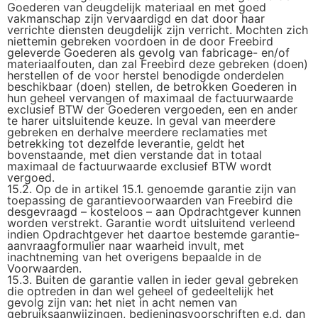
Goederen van deugdelijk materiaal en met goed
vakmanschap zijn vervaardigd en dat door haar
verrichte diensten deugdelijk zijn verricht. Mochten zich
niettemin gebreken voordoen in de door Freebird
geleverde Goederen als gevolg van fabricage- en/of
materiaalfouten, dan zal Freebird deze gebreken (doen)
herstellen of de voor herstel benodigde onderdelen
beschikbaar (doen) stellen, de betrokken Goederen in
hun geheel vervangen of maximaal de factuurwaarde
exclusief BTW der Goederen vergoeden, een en ander
te harer uitsluitende keuze. In geval van meerdere
gebreken en derhalve meerdere reclamaties met
betrekking tot dezelfde leverantie, geldt het
bovenstaande, met dien verstande dat in totaal
maximaal de factuurwaarde exclusief BTW wordt
vergoed.
15.2. Op de in artikel 15.1. genoemde garantie zijn van
toepassing de garantievoorwaarden van Freebird die
desgevraagd – kosteloos – aan Opdrachtgever kunnen
worden verstrekt. Garantie wordt uitsluitend verleend
indien Opdrachtgever het daartoe bestemde garantie-
aanvraagformulier naar waarheid invult, met
inachtneming van het overigens bepaalde in de
Voorwaarden.
15.3. Buiten de garantie vallen in ieder geval gebreken
die optreden in dan wel geheel of gedeeltelijk het
gevolg zijn van: het niet in acht nemen van
gebruiksaanwijzingen, bedieningsvoorschriften e.d. dan