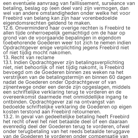
een eventuele aanvraag van faillissement, surseance van
betaling, beslag op (een deel van) zijn vermogen, dan
wel van andere omstandigheden onder welke het voor
Freebird van belang kan zijn haar vorenbedoelde
eigendomsrechten geldend te maken.
12.6. Onverminderd haar overige rechten is Freebird te
allen tijde onherroepelijk gemachtigd om de haar op
grond van de voorgaande bepalingen in eigendom
toebehorende Goederen weer tot zich te nemen indien
Opdrachtgever enige verplichting jegens Freebird niet
of niet tijdig mocht nakomen.
13. Recht van reclame
13.1. Indien Opdrachtgever zijn betalingsverplichting
niet, niet behoorlijk of niet tijdig nakomt, is Freebird
bevoegd om de Goederen binnen zes weken na het
verstrijken van de betalingstermijn en binnen 60 dagen
nadat de Goederen onder Opdrachtgever of van
zijnentwege onder een derde zijn opgeslagen, middels
een schriftelijke verklaring terug te vorderen en de
overeenkomst daarmede met onmiddellijke ingang te
ontbinden. Opdrachtgever zal na ontvangst van
bedoelde schriftelijke verklaring de Goederen op eigen
kosten terstond aan Freebird retourneren.
13.2. In geval van gedeeltelijke betaling heeft Freebird
het recht ofwel het niet betaalde deel of een daaraan
evenredig deel der Goederen terug te vorderen, ofwel
onder terugbetaling van het reeds betaalde teruggave
van de Goederen te vorderen onder compensatie van