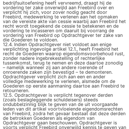
bedrijfsuitoefening heeft vervreemd, draagt hij de
vordering ter zake onverwijld aan Freebird over en
verplicht hij zich, voor zover nodig geacht door
Freebird, medewerking te verlenen aan het opmaken
van de vereiste akte van cessie waarbij aan Freebird het
recht wordt toegekend de cessie te betekenen en de
vordering te incasseren om daaruit bij voorrang de
vordering van Freebird op Opdrachtgever ter zake van
die Goederen te voldoen.
12.4. Indien Opdrachtgever niet voldoet aan enige
verplichting ingevolge artikel 12.1., heeft Freebird het
recht de Goederen waarop eigendomsvoorbehoud rust,
zonder nadere ingebrekestelling of rechterlijke
tussenkomst, terug te nemen en deze daartoe zonodig
– namelijk wanneer zij aan andere roerende of
onroerende zaken zijn bevestigd – te demonteren.
Opdrachtgever verplicht zich aan een en ander
volledige medewerking te verlenen, alsmede om de
Goederen op eerste aanmaning daartoe aan Freebird te
retourneren.
12.5. Opdrachtgever is verplicht tegenover derden
(zoals beslagleggende schuldeisers) steeds
ondubbelzinnig blijk te geven van de uit voorgaande
leden van dit artikel voortvloeiende eigendomsrechten
van Freebird, zodra het gevaar bestaat dat deze derden
de betrokken Goederen als eigendom van
Opdrachtgever gaan beschouwen. Opdrachtgever is
voorts verplicht Freebird onverwijld kennis te geven van