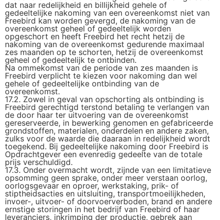
dat naar redelijkheid en billijkheid gehele of
gedeeltelijke nakoming van een overeenkomst niet van
Freebird kan worden gevergd, de nakoming van de
overeenkomst geheel of gedeeltelijk worden
opgeschort en heeft Freebird het recht hetzij de
nakoming van de overeenkomst gedurende maximaal
zes maanden op te schorten, hetzij de overeenkomst
geheel of gedeeltelijk te ontbinden.
Na ommekomst van de periode van zes maanden is
Freebird verplicht te kiezen voor nakoming dan wel
gehele of gedeeltelijke ontbinding van de
overeenkomst.
17.2. Zowel in geval van opschorting als ontbinding is
Freebird gerechtigd terstond betaling te verlangen van
de door haar ter uitvoering van de overeenkomst
gereserveerde, in bewerking genomen en gefabriceerde
grondstoffen, materialen, onderdelen en andere zaken,
zulks voor de waarde die daaraan in redelijkheid wordt
toegekend. Bij gedeeltelijke nakoming door Freebird is
Opdrachtgever een evenredig gedeelte van de totale
prijs verschuldigd.
17.3. Onder overmacht wordt, zijnde van een limitatieve
opsomming geen sprake, onder meer verstaan oorlog,
oorlogsgevaar en oproer, werkstaking, prik- of
stiptheidsacties en uitsluiting, transportmoeilijkheden,
invoer-, uitvoer- of doorvoerverboden, brand en andere
ernstige storingen in het bedrijf van Freebird of haar
leveranciers, inkrimping der productie, gebrek aan