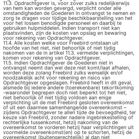
11.3. Opdrachtgever is, voor zover zulks redelijkerwijs
van hem kan worden gevergd, verplicht onder alle
omstandigheden de Goederen in ontvangst te nemen en
zorg te dragen voor tijdige beschikbaarstelling van het
voor het lossen benodigde personeel en daarbij te
gebruiken hulpmiddelen. Indien transport niet kan
plaatsvinden, zijn de kosten van opslag en bewaring
voor rekening van Opdrachtgever.
11.4. Alle kosten welke voor Freebird ontstaan uit
hoofde van het niet, niet behoorlijk of niet tijdig
nakomen van de in artikel 11.3. vermelde verplichtingen,
komen voor rekening van Opdrachtgever.
11.5. Indien Opdrachtgever de Goederen niet in
ontvangst neemt dan wel deze niet komt/Iaat afhalen,
worden deze zolang Freebird zulks wenselijk en/of
noodzakelijk acht voor rekening en risico van
Opdrachtgever opgeslagen. Freebird heeft in dit geval,
alsmede bij iedere andere (toerekenbare) tekortkoming
-waaronder begrepen doch niet beperkt tot het niet,
niet behoorlijk of niet tijdig voldoen aan enige
verplichting uit de met Freebird gesloten overeenkomst
of uit een daarmee samenhangende overeenkomst –
zijdens Opdrachtgever te allen tijde de bevoegdheid, ter
keuze van Freebird, zonder nadere ingebrekestelling of
rechterlijke tussenkomst, hetzij nakoming van de
overeenkomst te vorderen hetzij haar verplichtingen uit
voormelde overeenkomst(en) op te schorten, hetzij de
overeenkomst (buitengerechtelijk) al dan niet