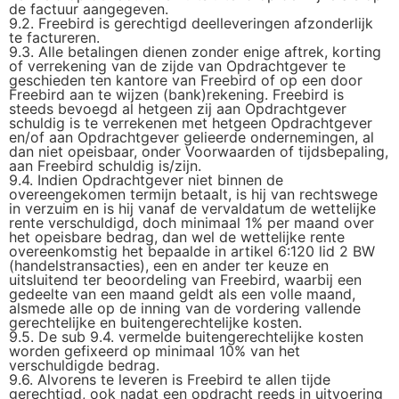
de factuur aangegeven.
9.2. Freebird is gerechtigd deelleveringen afzonderlijk
te factureren.
9.3. Alle betalingen dienen zonder enige aftrek, korting
of verrekening van de zijde van Opdrachtgever te
geschieden ten kantore van Freebird of op een door
Freebird aan te wijzen (bank)rekening. Freebird is
steeds bevoegd al hetgeen zij aan Opdrachtgever
schuldig is te verrekenen met hetgeen Opdrachtgever
en/of aan Opdrachtgever gelieerde ondernemingen, al
dan niet opeisbaar, onder Voorwaarden of tijdsbepaling,
aan Freebird schuldig is/zijn.
9.4. Indien Opdrachtgever niet binnen de
overeengekomen termijn betaalt, is hij van rechtswege
in verzuim en is hij vanaf de vervaldatum de wettelijke
rente verschuldigd, doch minimaal 1% per maand over
het opeisbare bedrag, dan wel de wettelijke rente
overeenkomstig het bepaalde in artikel 6:120 lid 2 BW
(handelstransacties), een en ander ter keuze en
uitsluitend ter beoordeling van Freebird, waarbij een
gedeelte van een maand geldt als een volle maand,
alsmede alle op de inning van de vordering vallende
gerechtelijke en buitengerechtelijke kosten.
9.5. De sub 9.4. vermelde buitengerechtelijke kosten
worden gefixeerd op minimaal 10% van het
verschuldigde bedrag.
9.6. Alvorens te leveren is Freebird te allen tijde
gerechtigd, ook nadat een opdracht reeds in uitvoering