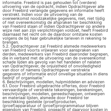
informatie. Freebird is pas gehouden tot (verdere)
uitvoering van de opdracht, indien Opdrachtgever alle
door Freebird verlangde gegevens en informatie heeft
verstrekt. Indien voor de uitvoering van de
overeenkomst noodzakelijke gegevens, niet, niet tijdig
of niet overeenkomstig de afspraken ter beschikking
van Freebird staan of indien Opdrachtgever op andere
wijze niet aan zijn verplichtingen voldoet, heeft Freebird
daarnaast het recht om de daardoor ontstane kosten
volgens de bij haar gebruikelijke tarieven in rekening te
brengen.
5.2. Opdrachtgever zal Freebird alsmede medewerkers
van Freebird voorts vrijwaren voor aanspraken van
derden, medewerkers van Freebird daaronder begrepen,
die in verband met de uitvoering van de overeenkomst
schade lijden als gevolg van het handelen of nalaten
van Opdrachtgever, de onjuistheid of onvolledigheid
van door of namens Opdrachtgever verstrekte
gegevens of informatie en/of onveilige situaties in diens
bedrijf of organisatie.”
6. Beschrijvingen, modellen, hulpmiddelen en adviezen
6.1. Door Freebird uitgebrachte offertes, door Freebird
vervaardigde of verstrekte tekeningen, berekeningen,
beschrijvingen, modellen, gereedschappen, ontwerpen
en materiaal lijsten, alsmede door Freebird ter
beschikking gestelde (proef)producten,
(proef)apparatuur of (proef)programmatuur blijven
eigendom van Freebird, ongeacht of daarvoor kosten in