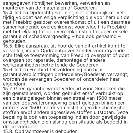
aangegeven richtlijnen bewerken, verwerken en
monteren van de materialen of Goederen.
15.4. Indien Opdrachtgever niet, niet behoorlijk of niet
tijdig voldoet aan enige verplichting die voor hem uit de
met Freebird gesloten overeenkomst of uit een daarmee
samenhangende overeenkomst voortvloeit, is Freebird
met betrekking tot de overeenkomsten tot geen enkele
garantie of schadevergoeding – hoe ook genaamd –
gehouden.
15.5. Elke aanspraak uit hoofde van dit artikel komt te
vervallen, indien Opdrachtgever zonder voorafgaande
schriftelijke toestemming van Freebird overgaat of doet
overgaan tot reparatie, demontage of andere
werkzaamheden betreffende de Goederen.
15.6. Indien Freebird ter voldoening aan haar
garantieverplichtingen onderdelen-/Goederen vervangt,
worden de vervangen Goederen of onderdelen haar
eigendom.
15.7. Geen garantie wordt verleend voor Goederen die
zijn geïnstalleerd, worden gebruikt en/of verbruikt op
een plaats gelegen binnen een straal van 1500 meter
van een zoutwateromgeving en/of gelegen binnen een
omtrek van 1500 meter van instellingen die chemische
stoffen en/of andere agressieve stoffen uitstoten. Deze
bepaling is ook van toepassing indien door gewijzigde
omstandigheden zich alsnog een situatie als bedoeld in
dit lid voordoet.
15.8. Opdrachtgever is gehouden: