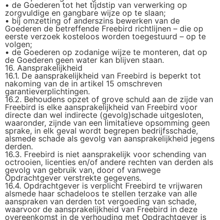
• de Goederen tot het tijdstip van verwerking op
zorgvuldige en gangbare wijze op te slaan;
• bij omzetting of anderszins bewerken van de
Goederen de betreffende Freebird richtlijnen – die op
eerste verzoek kosteloos worden toegestuurd – op te
volgen;
• de Goederen op zodanige wijze te monteren, dat op
de Goederen geen water kan blijven staan.
16. Aansprakelijkheid
16.1. De aansprakelijkheid van Freebird is beperkt tot
nakoming van de in artikel 15 omschreven
garantieverplichtingen.
16.2. Behoudens opzet of grove schuld aan de zijde van
Freebird is elke aansprakelijkheid van Freebird voor
directe dan wel indirecte (gevolg)schade uitgesloten,
waaronder, zijnde van een limitatieve opsomming geen
sprake, in elk geval wordt begrepen bedrijfsschade,
alsmede schade als gevolg van aansprakelijkheid jegens
derden.
16.3. Freebird is niet aansprakelijk voor schending van
octrooien, licenties en/of andere rechten van derden als
gevolg van gebruik van, door of vanwege
Opdrachtgever verstrekte gegevens.
16.4. Opdrachtgever is verplicht Freebird te vrijwaren
alsmede haar schadeloos te stellen terzake van alle
aanspraken van derden tot vergoeding van schade,
waarvoor de aansprakelijkheid van Freebird in deze
overeenkomst in de verhouding met Opdrachtgever is