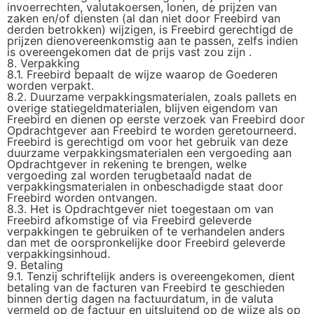
invoerrechten, valutakoersen, lonen, de prijzen van
zaken en/of diensten (al dan niet door Freebird van
derden betrokken) wijzigen, is Freebird gerechtigd de
prijzen dienovereenkomstig aan te passen, zelfs indien
is overeengekomen dat de prijs vast zou zijn .
8. Verpakking
8.1. Freebird bepaalt de wijze waarop de Goederen
worden verpakt.
8.2. Duurzame verpakkingsmaterialen, zoals pallets en
overige statiegeldmaterialen, blijven eigendom van
Freebird en dienen op eerste verzoek van Freebird door
Opdrachtgever aan Freebird te worden geretourneerd.
Freebird is gerechtigd om voor het gebruik van deze
duurzame verpakkingsmaterialen een vergoeding aan
Opdrachtgever in rekening te brengen, welke
vergoeding zal worden terugbetaald nadat de
verpakkingsmaterialen in onbeschadigde staat door
Freebird worden ontvangen.
8.3. Het is Opdrachtgever niet toegestaan om van
Freebird afkomstige of via Freebird geleverde
verpakkingen te gebruiken of te verhandelen anders
dan met de oorspronkelijke door Freebird geleverde
verpakkingsinhoud.
9. Betaling
9.1. Tenzij schriftelijk anders is overeengekomen, dient
betaling van de facturen van Freebird te geschieden
binnen dertig dagen na factuurdatum, in de valuta
vermeld op de factuur en uitsluitend op de wijze als op