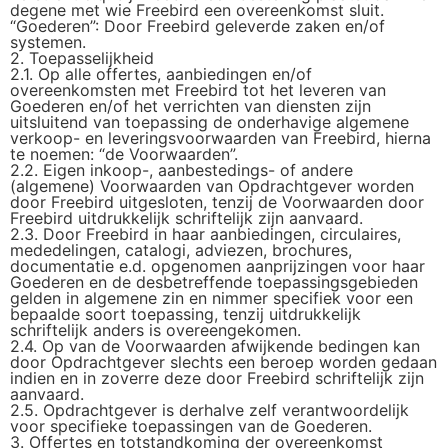
degene met wie Freebird een overeenkomst sluit.
“Goederen”: Door Freebird geleverde zaken en/of
systemen.
2. Toepasselijkheid
2.1. Op alle offertes, aanbiedingen en/of
overeenkomsten met Freebird tot het leveren van
Goederen en/of het verrichten van diensten zijn
uitsluitend van toepassing de onderhavige algemene
verkoop- en leveringsvoorwaarden van Freebird, hierna
te noemen: “de Voorwaarden”.
2.2. Eigen inkoop-, aanbestedings- of andere
(algemene) Voorwaarden van Opdrachtgever worden
door Freebird uitgesloten, tenzij de Voorwaarden door
Freebird uitdrukkelijk schriftelijk zijn aanvaard.
2.3. Door Freebird in haar aanbiedingen, circulaires,
mededelingen, catalogi, adviezen, brochures,
documentatie e.d. opgenomen aanprijzingen voor haar
Goederen en de desbetreffende toepassingsgebieden
gelden in algemene zin en nimmer specifiek voor een
bepaalde soort toepassing, tenzij uitdrukkelijk
schriftelijk anders is overeengekomen.
2.4. Op van de Voorwaarden afwijkende bedingen kan
door Opdrachtgever slechts een beroep worden gedaan
indien en in zoverre deze door Freebird schriftelijk zijn
aanvaard.
2.5. Opdrachtgever is derhalve zelf verantwoordelijk
voor specifieke toepassingen van de Goederen.
3. Offertes en totstandkoming der overeenkomst