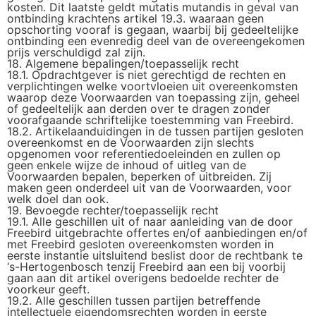
kosten. Dit laatste geldt mutatis mutandis in geval van
ontbinding krachtens artikel 19.3. waaraan geen
opschorting vooraf is gegaan, waarbij bij gedeeltelijke
ontbinding een evenredig deel van de overeengekomen
prijs verschuldigd zal zijn.
18. Algemene bepalingen/toepasselijk recht
18.1. Opdrachtgever is niet gerechtigd de rechten en
verplichtingen welke voortvloeien uit overeenkomsten
waarop deze Voorwaarden van toepassing zijn, geheel
of gedeeltelijk aan derden over te dragen zonder
voorafgaande schriftelijke toestemming van Freebird.
18.2. Artikelaanduidingen in de tussen partijen gesloten
overeenkomst en de Voorwaarden zijn slechts
opgenomen voor referentiedoeleinden en zullen op
geen enkele wijze de inhoud of uitleg van de
Voorwaarden bepalen, beperken of uitbreiden. Zij
maken geen onderdeel uit van de Voorwaarden, voor
welk doel dan ook.
19. Bevoegde rechter/toepasselijk recht
19.1. Alle geschillen uit of naar aanleiding van de door
Freebird uitgebrachte offertes en/of aanbiedingen en/of
met Freebird gesloten overeenkomsten worden in
eerste instantie uitsluitend beslist door de rechtbank te
‘s-Hertogenbosch tenzij Freebird aan een bij voorbij
gaan aan dit artikel overigens bedoelde rechter de
voorkeur geeft.
19.2. Alle geschillen tussen partijen betreffende
intellectuele eigendomsrechten worden in eerste