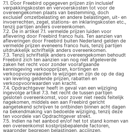
7.1. Door Freebird opgegeven prijzen zijn inclusief
verpakkingskosten en vervoerskosten tot voor de
overeengekomen plaats van bestemming, doch
exclusief omzetbelasting en andere belastingen, uit- en
invoerrechten, zegel, stations- en inklaringskosten etc.,
tenzij partijen anders overeenkomen.
7.2. De in artikel 7.1. vermelde prijzen luiden voor
aflevering door Freebird franco huis. Ten aanzien van
afleveringen door Freebird buiten Nederland gelden de
vermelde prijzen eveneens franco huis, tenzij partijen
uitdrukkelijk schriftelijk anders overeenkomen.
7.3. Tenzij schriftelijk anders overeengekomen behoudt
Freebird zich ten aanzien van nog niet afgeleverde
zaken het recht voor zonder voorafgaande
kennisgeving verkoopprijzen, kortingen en
verkoopvoorwaarden te wijzigen en zijn de op de dag
van levering geldende prijzen, rabatten en
verkoopvoorwaarden van kracht.
7.4. Opdrachtgever heeft in geval van een wijziging
ingevolge artikel 7.3. het recht de tussen partijen
gesloten overeenkomst, voor zover niet reeds feitelijk
nagekomen, middels een aan Freebird gericht
aangetekend schrijven te ontbinden binnen acht dagen
na bekendmaking van bedoelde wijziging, tenzij deze
ten voordele van Opdrachtgever strekt.
7.5. Indien na het aanbod en/of het tot stand komen van
een overeenkomst kostprijsbepalende factoren,
waaronder begrepen belastingen, accijnzen,