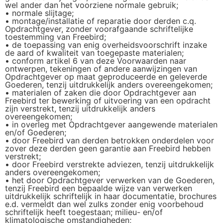
wel ander dan het voorziene normale gebruik;
• normale slijtage;
• montage/installatie of reparatie door derden c.q.
Opdrachtgever, zonder voorafgaande schriftelijke
toestemming van Freebird;
• de toepassing van enig overheidsvoorschrift inzake
de aard of kwaliteit van toegepaste materialen;
• conform artikel 6 van deze Voorwaarden naar
ontwerpen, tekeningen of andere aanwijzingen van
Opdrachtgever op maat geproduceerde en geleverde
Goederen, tenzij uitdrukkelijk anders overeengekomen;
• materialen of zaken die door Opdrachtgever aan
Freebird ter bewerking of uitvoering van een opdracht
zijn verstrekt, tenzij uitdrukkelijk anders
overeengekomen;
• in overleg met Opdrachtgever aangewende materialen
en/of Goederen;
• door Freebird van derden betrokken onderdelen voor
zover deze derden geen garantie aan Freebird hebben
verstrekt;
• door Freebird verstrekte adviezen, tenzij uitdrukkelijk
anders overeengekomen;
• het door Opdrachtgever verwerken van de Goederen,
tenzij Freebird een bepaalde wijze van verwerken
uitdrukkelijk schriftelijk in haar documentatie, brochures
e.d. vermeldt dan wel zulks zonder enig voorbehoud
schriftelijk heeft toegestaan; milieu- en/of
klimatologische omstandigheden;