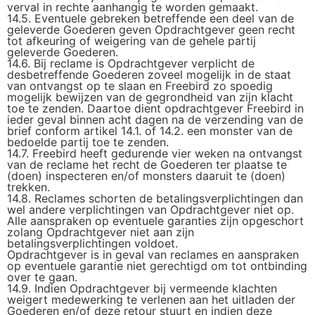
verval in rechte aanhangig te worden gemaakt.
14.5. Eventuele gebreken betreffende een deel van de
geleverde Goederen geven Opdrachtgever geen recht
tot afkeuring of weigering van de gehele partij
geleverde Goederen.
14.6. Bij reclame is Opdrachtgever verplicht de
desbetreffende Goederen zoveel mogelijk in de staat
van ontvangst op te slaan en Freebird zo spoedig
mogelijk bewijzen van de gegrondheid van zijn klacht
toe te zenden. Daartoe dient opdrachtgever Freebird in
ieder geval binnen acht dagen na de verzending van de
brief conform artikel 14.1. of 14.2. een monster van de
bedoelde partij toe te zenden.
14.7. Freebird heeft gedurende vier weken na ontvangst
van de reclame het recht de Goederen ter plaatse te
(doen) inspecteren en/of monsters daaruit te (doen)
trekken.
14.8. Reclames schorten de betalingsverplichtingen dan
wel andere verplichtingen van Opdrachtgever niet op.
Alle aanspraken op eventuele garanties zijn opgeschort
zolang Opdrachtgever niet aan zijn
betalingsverplichtingen voldoet.
Opdrachtgever is in geval van reclames en aanspraken
op eventuele garantie niet gerechtigd om tot ontbinding
over te gaan.
14.9. Indien Opdrachtgever bij vermeende klachten
weigert medewerking te verlenen aan het uitladen der
Goederen en/of deze retour stuurt en indien deze