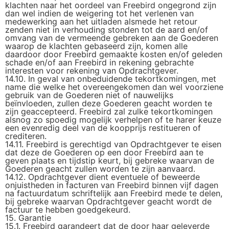
klachten naar het oordeel van Freebird ongegrond zijn
dan wel indien de weigering tot het verlenen van
medewerking aan het uitladen alsmede het retour
zenden niet in verhouding stonden tot de aard en/of
omvang van de vermeende gebreken aan de Goederen
waarop de klachten gebaseerd zijn, komen alle
daardoor door Freebird gemaakte kosten en/of geleden
schade en/of aan Freebird in rekening gebrachte
interesten voor rekening van Opdrachtgever.
14.10. In geval van onbeduidende tekortkomingen, met
name die welke het overeengekomen dan wel voorziene
gebruik van de Goederen niet of nauwelijks
beïnvloeden, zullen deze Goederen geacht worden te
zijn geaccepteerd. Freebird zal zulke tekortkomingen
alsnog zo spoedig mogelijk verhelpen of te harer keuze
een evenredig deel van de koopprijs restitueren of
crediteren.
14.11. Freebird is gerechtigd van Opdrachtgever te eisen
dat deze de Goederen op een door Freebird aan te
geven plaats en tijdstip keurt, bij gebreke waarvan de
Goederen geacht zullen worden te zijn aanvaard.
14.12. Opdrachtgever dient eventuele of beweerde
onjuistheden in facturen van Freebird binnen vijf dagen
na factuurdatum schriftelijk aan Freebird mede te delen,
bij gebreke waarvan Opdrachtgever geacht wordt de
factuur te hebben goedgekeurd.
15. Garantie
15.1. Freebird garandeert dat de door haar geleverde