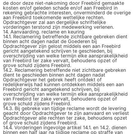
de door deze niet-nakoming door Freebird gemaakte
kosten en/of geleden schade en/of aan Freebird in
rekening gebrachte interesten, onverminderd de overige
aan Freebird toekomende wettelijke rechten.
Opdrachtgever zal aan dergelijke schriftelijke
vorderingen terstond zijn medewerking verlenen.
14. Aanvaarding. reclame en keuring
14.1. Reclamering betreffende zichtbare gebreken dient
binnen acht dagen nadat de Goederen bij
Opdrachtgever zijn gelost middels een aan Freebird
gericht aangetekend schrijven te geschieden, bij
overschrijding van welke termijn elke aansprakelijkheid
van Freebird ter zake vervalt, behoudens opzet of
grove schuld zijdens Freebird.
14.2. Reclamering betreffende niet zichtbare gebreken
dient te geschieden binnen acht dagen nadat
Opdrachtgever het gebrek heeft ontdekt of
redelijkerwijs had kunnen ontdekken middels een aan
Freebird gericht aangetekend schrijven, bij
overschrijding van welke termijn elke aansprakelijkheid
van Freebird ter zake vervalt, behoudens opzet of
grove schuld zijdens Freebird.
14.3. Bij gebreke van tijdige reclame wordt de levering
geacht door Opdrachtgever te zijn aanvaard en verliest
Opdrachtgever alle rechten ter zake, behoudens opzet
of grove schuld zijdens Freebird.
14.4. Vorderingen ingevolge artikel 14.1. en 14.2. dienen
binnen een half jaar na tijdige reclame op straffe van