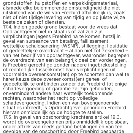
grondstoffen, hulpstoffen en verpakkingsmateriaal,
alsmede elke belemmerende omstandigheid die niet
uitsluitend van de wil van Freebird afhankelijk is, zoals
niet of niet tijdige levering van tijdig en op juiste wijze
bestelde zaken of diensten.
17.4. Indien goede grond bestaat voor de vrees dat
Opdrachtgever niet in staat is of zal zijn zijn
verplichtingen jegens Freebird na te komen, hetzij in
geval van surseance van betaling, faillissement,
wettelijke schuldsanering (WSNP), stillegging, liquidatie
of gedeeltelijke overdracht – al dan niet tot zekerheid –
van het bedrijf van opdrachtgever, waaronder begrepen
de overdracht van een belangrijk deel der vorderingen,
is Freebird gerechtigd zonder nadere ingebrekestelling
of rechterlijke tussenkomst haar verplichtingen uit
voormelde overeenkomst(en) op te schorten dan wel te
harer keuze deze overeenkomst(en) geheel of
gedeeltelijk te ontbinden zonder dat Freebird tot enige
schadevergoeding of garantie zal zijn gehouden,
onverminderd andere haar wettelijk toekomende
rechten, waaronder het recht op volledige
schadevergoeding. Indien een van bovengenoemde
situaties intreedt, is Opdrachtgever gehouden Freebird
hiervan onmiddellijk op de hoogte te stellen.
17.5. In geval van opschorting krachtens artikel 19.3.
wordt de overeengekomen prijs onmiddellijk opeisbaar,
onder aftrek van reeds gedane betalingen en van ten
gevolge van de opschorting door Freebird bespaarde