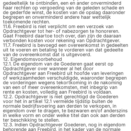
gedeeltelijk te ontbinden, een en ander onverminderd
haar rechten op vergoeding van de geleden schade en
de gederfde winst, de kosten van de opslag daaronder
begrepen en onverminderd andere haar wettelijk
toekomende rechten.
11.6. Freebird is niet verplicht om een verzoek van
Opdrachtgever tot her- of nabezorgen te honoreren.
Gaat Freebird daartoe toch over, dan zijn de daaraan
verbonden kosten voor rekening van Opdrachtgever.
11.7. Freebird is bevoegd een overeenkomst in gedeelten
uit te voeren en betaling te vorderen van dat gedeelte
van de overeenkomst dat is uitgevoerd.
12. Eigendomsvoorbehoud
12.1. De eigendom van de Goederen gaat eerst op
Opdrachtgever over wanneer al het door
Opdrachtgever aan Freebird uit hoofde van leveringen
of werkzaamheden verschuldigde, waaronder begrepen
de vorderingen wegens tekortkoming in de nakoming
van een of meer overeenkomsten, met inbegrip van
rente en kosten, volledig aan Freebird is voldaan.
12.2. Opdrachtgever is niet gerechtigd de Goederen
voor het in artikel 12.1 vermelde tijdstip buiten de
normale bedrijfsvoering aan derden te verkopen, in
eigendom over te dragen, te bezwaren en/of anderszins
in welke vorm en onder welke titel dan ook aan derden
ter beschikking te stellen.
12.3. Indien Opdrachtgever Goederen, nog in eigendom
behorende aan Freebird, in het kader van de normale