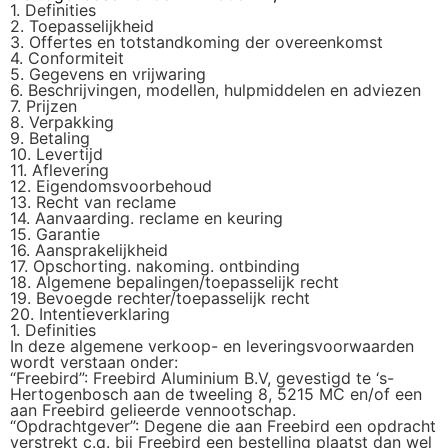
1. Definities
2. Toepasselijkheid
3. Offertes en totstandkoming der overeenkomst
4. Conformiteit
5. Gegevens en vrijwaring
6. Beschrijvingen, modellen, hulpmiddelen en adviezen
7. Prijzen
8. Verpakking
9. Betaling
10. Levertijd
11. Aflevering
12. Eigendomsvoorbehoud
13. Recht van reclame
14. Aanvaarding. reclame en keuring
15. Garantie
16. Aansprakelijkheid
17. Opschorting. nakoming. ontbinding
18. Algemene bepalingen/toepasselijk recht
19. Bevoegde rechter/toepasselijk recht
20. Intentieverklaring
1. Definities
In deze algemene verkoop- en leveringsvoorwaarden
wordt verstaan onder:
“Freebird”: Freebird Aluminium B.V, gevestigd te ‘s-
Hertogenbosch aan de tweeling 8, 5215 MC en/of een
aan Freebird gelieerde vennootschap.
“Opdrachtgever”: Degene die aan Freebird een opdracht
verstrekt c.q. bij Freebird een bestelling plaatst dan wel