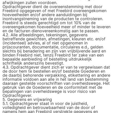
afwijkingen zullen voordoen.
Opdrachtgever dient de overeenstemming met door
Freebird opgegeven of met Freebird overeengekomen
hoeveelheden en/of andere aanduidingen bij
inontvangstneming van de producten te controleren.
Freebird is steeds gerechtigd om tot 10% van de
overeengekomen hoeveelheid meer of minder te leveren
en de facturen dienovereenkomstig aan te passen.
4.2. Alle afbeeldingen, tekeningen, gegevens
betreffende gewichten, afmetingen, kleuren etc. en/of
(incidenteel) advies, al of niet opgenomen in
prijscouranten, documentatie, circulaires e.d., gelden
slechts bij benadering en zijn van vrijblijvende aard en
binden Freebird niet, tenzij Freebird ter zake van een
bepaalde aanbieding of bestelling uitdrukkelijk
schriftelijk anderszins bevestigt.
4.3. Opdrachtgever dient zich er van te vergewissen dat
de door hem te bestellen en/of bestelde Goederen en
de daarbij behorende verpakking, etikettering en andere
informatie voldoen aan alle in het land van bestemming
daaraan gestelde voorschriften van overheidswege. Het
gebruik van de Goederen en de conformiteit met de
bepalingen van overheidswege is voor risico van
Opdrachtgever.
5. Gegevens en vrijwaring
5.1. Opdrachtgever staat in voor de juistheid,
volledigheid en betrouwbaarheid van de door of
namens hem aan Freebird verstrekte gegevens en