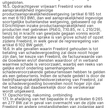
uitgesloten.
16.5. Opdrachtgever vrijwaart Freebird voor elke
aansprakelijkheid ingevolge
productaansprakelijkheidswetgeving (artikel 6:185 tot
en met 6:193 BW), dan wel aansprakelijkheid ingevolge
soortgelijke buitenlandse wetgeving, gebaseerd op de
EGrichtlijnen inzake productaansprakelijkheid van
producten met gebreken (PbEG, 7.10.85, nr. L 210/29),
tenzij bij in kracht van gewijsde gegaan vonnis wordt
beslist dat terzake sprake is van grove schuld of opzet
zijdens Freebird, in welk geval de regresregeling van
artikel 6:102 BW geldt. ‘
16.6. In alle gevallen waarin Freebird gehouden is tot
betaling van schadevergoeding zal deze nooit hoger
zijn dan, ter keuze van Freebird, de factuurwaarde van
de Goederen en/of diensten waardoor of in verband
waarmee schade is veroorzaakt, waarbij een reeks van
gelijke en/of onderling samenhangende
schadeveroorzakende gebeurtenissen hebben te gelden
als een gebeurtenis. Indien de schade gedekt is door de
bedrijfsaansprakelijkheidsverzekering van Freebird, zal
de schadevergoeding bovendien nooit hoger zijn dan
het bedrag dat daadwerkelijk door de verzekeraar
wordt uitgekeerd.
17. Opschorting. nakoming. ontbinding
17.1. In afwijking van het bepaalde in de artikelen 6:265
en 277 BW zal in geval van overmacht van de zijde van
Freebird en andere omstandigheden van zodanige aard