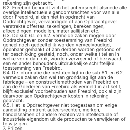
rekening zijn gebracht.
6.2. Freebird behoudt zich het auteursrecht alsmede alle
overige intellectuele eigendomsrechten voor van alle
door Freebird, al dan niet in opdracht van
Opdrachtgever, vervaardigde of aan Opdrachtgever
verstrekte offertes, tekeningen, berekeningen,
afbeeldingen, modellen, materiaallijsten etc.
6.3. De sub 6.1. en 6.2. vermelde zaken mogen door
Opdrachtgever zonder toestemming van Freebird
geheel noch gedeeltelijk worden verveelvoudigd,
openbaar gemaakt of aan derden worden getoond of
ter beschikking gesteld, noch, onder welke titel en in
welke vorm dan ook, worden vervreemd of bezwaard,
een en ander behoudens uitdrukkelijke schriftelijke
toestemming van Freebird.
6.4. De informatie die besloten ligt in de sub 6.1. en 6.2.
vermelde zaken dan wel ten grondslag ligt aan de
fabricage – en constructiemethoden van Freebird en
aan de Goederen van Freebird als vermeld in artikel 1,
blijft exclusief voorbehouden aan Freebird, ook al zijn
daarvoor aan Opdrachtgever kosten in rekening
gebracht.
6.5. Het is Opdrachtgever niet toegestaan om enige
aanduiding omtrent auteursrechten, merken,
handelsnamen of andere rechten van intellectuele of
industriële eigendom uit de producten te verwijderen of
te wijzigen.
7. Prijzen