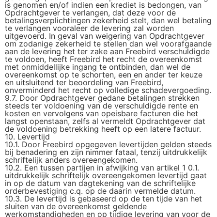
is genomen en/of indien een krediet is bedongen, van
Opdrachtgever te verlangen, dat deze voor de
betalingsverplichtingen zekerheid stelt, dan wel betaling
te verlangen vooraleer de levering zal worden
uitgevoerd. In geval van weigering van Opdrachtgever
om zodanige zekerheid te stellen dan wel voorafgaande
aan de levering het ter zake aan Freebird verschuldigde
te voldoen, heeft Freebird het recht de overeenkomst
met onmiddellijke ingang te ontbinden, dan wel de
overeenkomst op te schorten, een en ander ter keuze
en uitsluitend ter beoordeling van Freebird,
onverminderd het recht op volledige schadevergoeding.
9.7. Door Opdrachtgever gedane betalingen strekken
steeds ter voldoening van de verschuldigde rente en
kosten en vervolgens van opeisbare facturen die het
langst openstaan, zelfs al vermeldt Opdrachtgever dat
de voldoening betrekking heeft op een latere factuur.
10. Levertijd
10.1. Door Freebird opgegeven levertijden gelden steeds
bij benadering en zijn nimmer fataal, tenzij uitdrukkelijk
schriftelijk anders overeengekomen.
10.2. Een tussen partijen in afwijking van artikel 1 0.1.
uitdrukkelijk schriftelijk overeengekomen levertijd gaat
in op de datum van dagtekening van de schriftelijke
orderbevestiging c.q. op de daarin vermelde datum.
10.3. De levertijd is gebaseerd op de ten tijde van het
sluiten van de overeenkomst geldende
werkomstandigheden en op tijdige levering van voor de