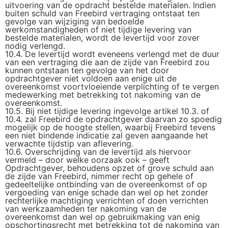
uitvoering van de opdracht bestelde materialen. Indien
buiten schuld van Freebird vertraging ontstaat ten
gevolge van wijziging van bedoelde
werkomstandigheden of niet tijdige levering van
bestelde materialen, wordt de levertijd voor zover
nodig verlengd.
10.4. De levertijd wordt eveneens verlengd met de duur
van een vertraging die aan de zijde van Freebird zou
kunnen ontstaan ten gevolge van het door
opdrachtgever niet voldoen aan enige uit de
overeenkomst voortvloeiende verplichting of te vergen
medewerking met betrekking tot nakoming van de
overeenkomst.
10.5. Bij niet tijdige levering ingevolge artikel 10.3. of
10.4. zal Freebird de opdrachtgever daarvan zo spoedig
mogelijk op de hoogte stellen, waarbij Freebird tevens
een niet bindende indicatie zal geven aangaande het
verwachte tijdstip van aflevering.
10.6. Overschrijding van de levertijd als hiervoor
vermeld – door welke oorzaak ook – geeft
Opdrachtgever, behoudens opzet of grove schuld aan
de zijde van Freebird, nimmer recht op gehele of
gedeeltelijke ontbinding van de overeenkomst of op
vergoeding van enige schade dan wel op het zonder
rechterlijke machtiging verrichten of doen verrichten
van werkzaamheden ter nakoming van de
overeenkomst dan wel op gebruikmaking van enig
opschortingsrecht met betrekking tot de nakoming van