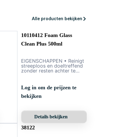
Alle producten bekijken
10110412 Foam Glass
Clean Plus 500ml
EIGENSCHAPPEN • Reinigt
streeploos en doeltreffend
zonder resten achter te
laten. • Bevat geen
schuurmiddelen, dus ook
veilig voor gevoelige
Log in om de prijzen te
oppervlakken. • Tast geen
uitgeharde lakken of
bekijken
kunststof aan. • Laat een
aangename en frisse geur
achter. • Stabiele
schuimvorming (dus een
Details bekijken
langere geconcentreerde
inwerktijd op de vervuiling)
38122
en makkelijk uitpoetsbaar. •
NSF geregistreerd in de