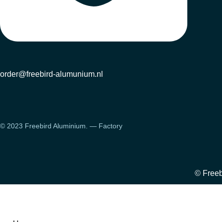
verwerken. Door de
dier richt
aerosolverpakking en de
spuitbus 
schuimvorming is Multi
ongeveer 
Clean zeer
Reinigen 
gebruiksvriendelijk en
Innotec 
gemakkelijk toepasbaar.
Plus en w
Ook het uitpoetsen is zeer
Houdbaarh
gemakkelijk, omdat het
orginele
product geen strepen
verpakkin
achterlaat. Hierdoor zijn
Opslagcon
order@freebird-alumunium.nl
ook de vele moeilijk
droog be
bereikbare plaatsen zeer
Batchcod
goed te behandelen.
Bijzonder
TECHNISCHE INFORMATIE
100 % sili
Basis: Mengsel van
oppervlakte-actieve
© 2023 Freebird Aluminium. — Factory
stoffen, glycolether en
paraffineoliën in water
Volumieke massa /
dichtheid: 975 kg/m³
Consistentie: Wit schuim
Oplosmiddelen: Glycolether
© Freeb
en water Vlampunt: < 0°C
Schuimstabiliteit: Zeer goed
Verwerkingscondities: +5°C
tot +30°C Soort
ondergrond: De meest
voorkomende