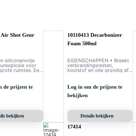
 Air Shot Geur
10110413 Decarbonizer
Foam 500ml
n siliconenvrije
EIGENSCHAPPEN • Breekt
eurexplosie voor
verbrandingsresten,
 grote ruimtes. Een
koolstof en olie grondig af.
, zeer snelle
• Kan het onnodig
 om onplezierige
vervangen van dure
te verhelpen en zo
componenten voorkomen. •
 de prijzen te
Log in om de prijzen te
st mogelijke tijd
Mechanisch of ultrasoon
 aangename werk-
reinigen en demontage zijn
bekijken
jfsomgeving te
niet meer nodig. • NSF
oor zijn unieke
geregistreerd in de
 Air Shot de
categorie A8,
keuze om alle
registratienummer 166029.
ils bekijken
Details bekijken
n/of voertuigen
OMSCHRIJVING
aangename geur
Decarbonizer Foam is een
17414
 te voorzien. Air
zeer krachtige industriële
het aangewezen
schuimreiniger en verwijdert