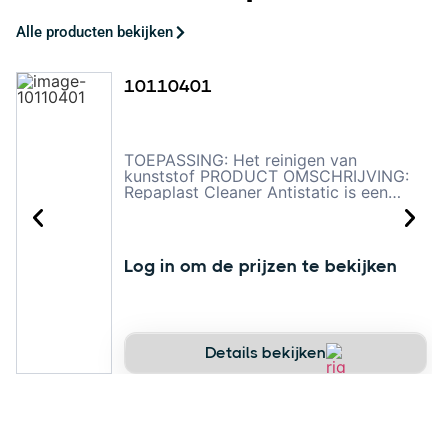
Alle producten bekijken
10110401
TOEPASSING: Het reinigen van
kunststof PRODUCT OMSCHRIJVING:
Repaplast Cleaner Antistatic is een
professionele reiniger die speciaal
ontwikkeld is voor het reinigen van de
meest voorkomende kunststoffen.Het
product verwijdert op een snelle en
Log in om de prijzen te bekijken
effectieve manier lijmresten, olie, vet,
vuil en siliconen. hier vind u de
brochure: https://heyzine.com/flip-
book/e2df50bf21.html
Details bekijken