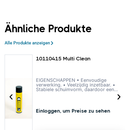
Ähnliche Produkte
Alle Produkte anzeigen
10110415 Multi Clean
EIGENSCHAPPEN • Eenvoudige
verwerking. • Veelzijdig inzetbaar. •
Stabiele schuimvorm, daardoor een
langere inwerktijd. • Reinigt diep in de
vezels. • Veilig voor kunststof, rubber,
stof, leder, glas, plexiglas, aluminium,
lak etc. • Geeft geen strepen. • Laat
Einloggen, um Preise zu sehen
een frisse geur na. OMSCHRIJVING
Multi Clean is een zeer krachtige
reiniger voor vrijwel elke soort
vervuiling op vrijwel elk type