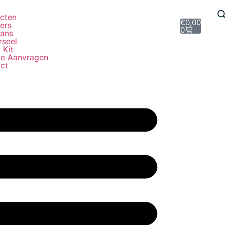
e
cten
€
0,00
ers
0
ans
rseel
 Kit
te Aanvragen
ct