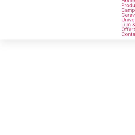
Hom
Produ
Camp
Carav
Unive
Lijm &
Offer
Conta