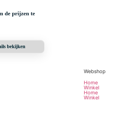
VING: Multiflex
Spray is een
pvc-vrije
m de prijzen te
gbescherming en
en perfecte
werende en
mpende coating.
ksoriginele
r kan hiermee
ils bekijken
worden
st.
Webshop
Home
Winkel
Home
Winkel