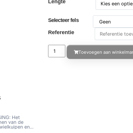
Lengte
Selecteer fels
Referentie
Toevoegen aan winkelma
6
ING: Het
men van de
wielkuipen en
rie. PRODUCT