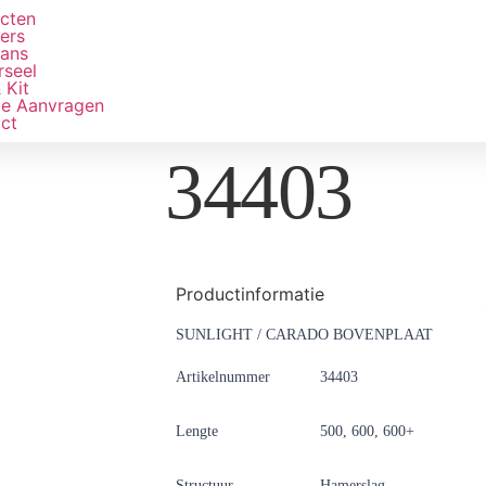
e
cten
ers
ans
rseel
 Kit
te Aanvragen
ct
34403
Productinformatie
SUNLIGHT / CARADO BOVENPLAAT
Artikelnummer
34403
Lengte
500, 600, 600+
Structuur
Hamerslag