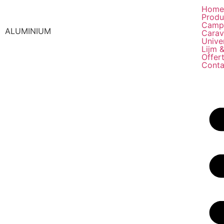
Hom
Produ
Camp
ALUMINIUM
Carav
Unive
Lijm &
Offer
Conta