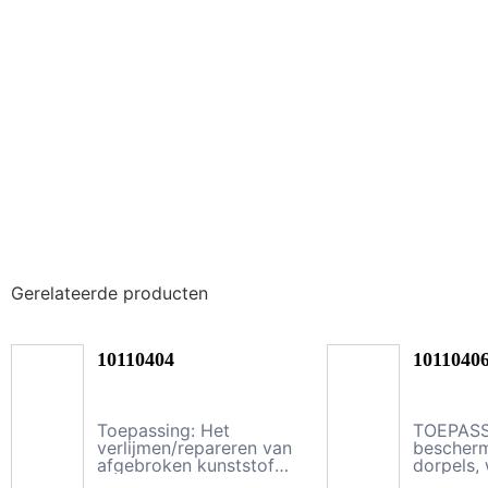
Gerelateerde producten
10110404
1011040
Toepassing: Het
TOEPASS
verlijmen/repareren van
bescher
afgebroken kunststof
dorpels, 
onderdelen. PRODUCT
carrosse