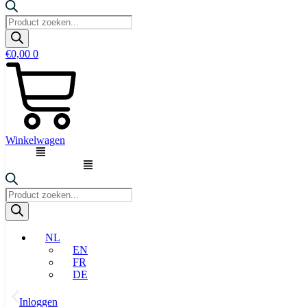
Producten
zoeken
€
0,00
0
Winkelwagen
Producten
zoeken
NL
EN
FR
DE
Inloggen