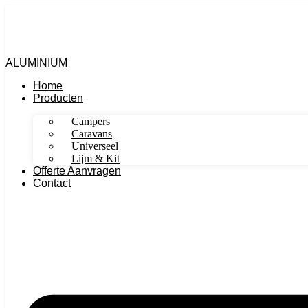
Ga
naar
de
inhoud
ALUMINIUM
Home
Producten
Campers
Caravans
Universeel
Lijm & Kit
Offerte Aanvragen
Contact