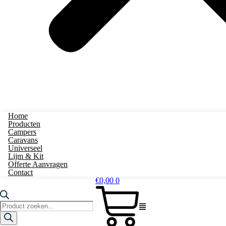
Home
Producten
Campers
Caravans
Universeel
Lijm & Kit
Offerte Aanvragen
Contact
€
0,00
0
Producten
zoeken