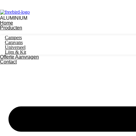
Ga
naar
de
inhoud
ALUMINIUM
Home
Producten
Campers
Caravans
Universeel
Lijm & Kit
Offerte Aanvragen
Contact