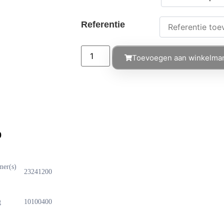
Referentie
Toevoegen aan winkelma
0
mer(s)
23241200
g
10100400