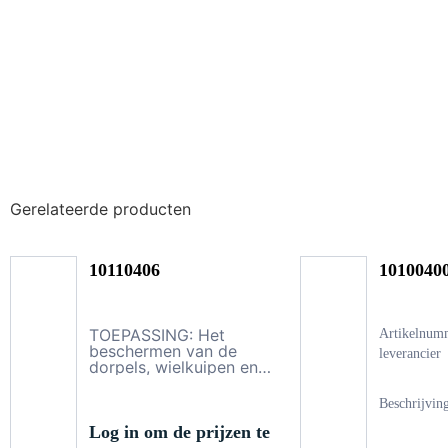
Gerelateerde producten
10110406
1010040
TOEPASSING: Het
Artikelnum
beschermen van de
leverancier
dorpels, wielkuipen en
carrosserie. PRODUCT
OMSCHRIJVING: Multiflex
Beschrijvin
Coating Spray is een
volledig pvc-vrije
Log in om de prijzen te
steenslagbescherming en