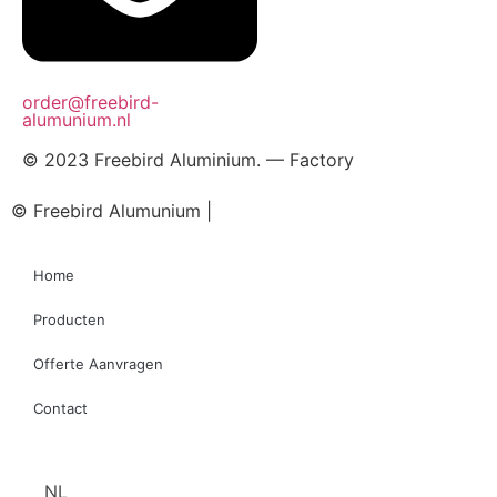
Zondag
Gesloten
order@freebird-
alumunium.nl
© 2023 Freebird Aluminium. — Factory
© Freebird Alumunium |
Webdesign
Top-Webdesign.nl
Home
Producten
Offerte Aanvragen
Contact
NL