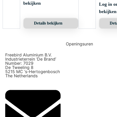
bekijken
tevens een perfecte
Log in o
corrosiewerende en
bekijken
geluiddempende coating.
De fabrieksoriginele
structuur kan hiermee
Deta
Details bekijken
perfect worden
nagebootst.
Openingsuren
Freebird Aluminium B.V.
Maandag
08:00 - 16:30
Industrieterrein ‘De Brand’
Number: 7029
De Tweeling 8
Dinsdag
08:00 - 16:30
5215 MC ‘s-Hertogenbosch
The Netherlands
Woensdag
08:00 - 16:30
Donderdag
08:00 - 16:30
Vrijdag
08:00 - 16:30
Zaterdag
Gesloten