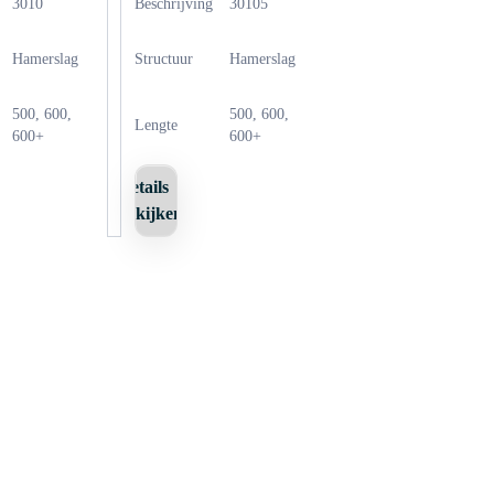
3010
Beschrijving
30105
Hamerslag
Structuur
Hamerslag
500, 600,
500, 600,
Lengte
600+
600+
Details
bekijken