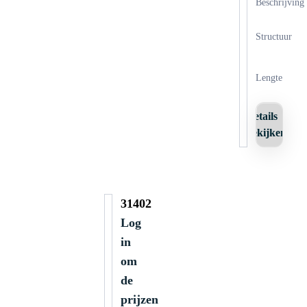
Beschrijving
Structuur
Lengte
Details
bekijken
31402
Log
in
om
de
prijzen