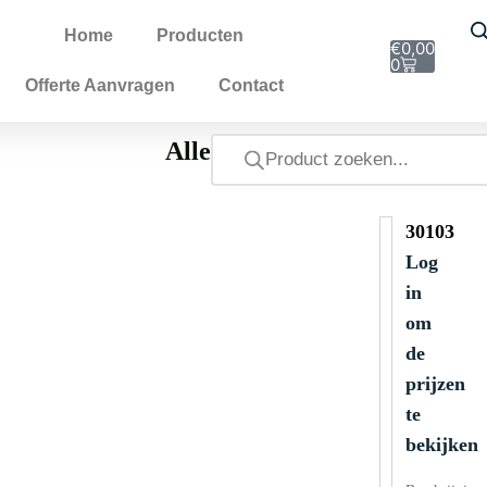
Home
Producten
€
0,00
0
Offerte Aanvragen
Contact
Alle
30103
Log
in
om
de
prijzen
te
bekijken