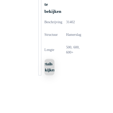
te
bekijken
Beschrijving
31402
Structuur
Hamerslag
500, 600,
Lengte
600+
Details
bekijken