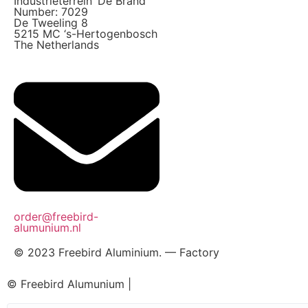
Industrieterrein ‘De Brand’
Number: 7029
De Tweeling 8
Dinsdag
08:00 - 16:30
5215 MC ‘s-Hertogenbosch
The Netherlands
Woensdag
08:00 - 16:30
Donderdag
08:00 - 16:30
Vrijdag
08:00 - 16:30
Zaterdag
Gesloten
Zondag
Gesloten
order@freebird-
alumunium.nl
© 2023 Freebird Aluminium. — Factory
© Freebird Alumunium |
Webdesign
Top-Webdesign.nl