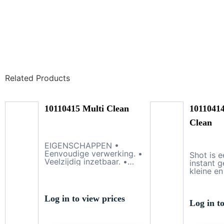
Related Products
10110415 Multi Clean
10110414
Clean
EIGENSCHAPPEN •
Eenvoudige verwerking. •
Shot is e
Veelzijdig inzetbaar. •
instant 
Stabiele schuimvorm,
kleine en
daardoor een langere
krachtige
inwerktijd. • Reinigt diep in
oplossin
de vezels. • Veilig voor
geurtjes
Log in to view prices
kunststof, rubber, stof,
in de kor
Log in to
leder, glas, plexiglas,
voor een
aluminium, lak etc. • Geeft
of verbli