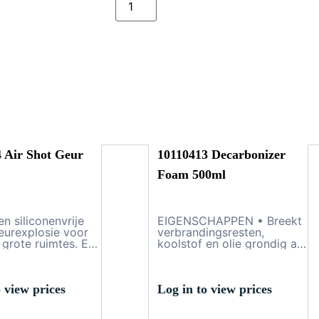
 Air Shot Geur
10110413 Decarbonizer
Foam 500ml
en siliconenvrije
EIGENSCHAPPEN • Breekt
geurexplosie voor
verbrandingsresten,
 grote ruimtes. Een
koolstof en olie grondig af.
, zeer snelle
• Kan het onnodig
g om onplezierige
vervangen van dure
 te verhelpen en zo
componenten voorkomen.
tst mogelijke tijd
• Mechanisch of ultrasoon
 view prices
Log in to view prices
 aangename werk-
reinigen en demontage zijn
jfsomgeving te
niet meer nodig. • NSF