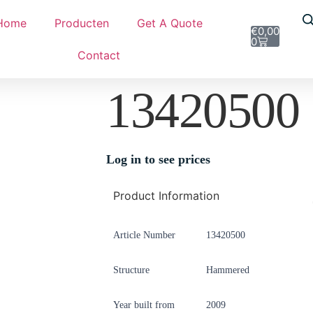
Home
Producten
Get A Quote
€
0,00
0
Contact
13420500
Log in to see prices
Product Information
Article Number
13420500
Structure
Hammered
Year built from
2009