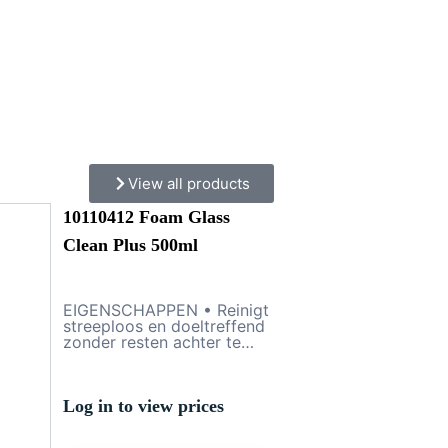
View all products
10110412 Foam Glass
Clean Plus 500ml
EIGENSCHAPPEN • Reinigt
streeploos en doeltreffend
zonder resten achter te
laten. • Bevat geen
schuurmiddelen, dus ook
veilig voor gevoelige
oppervlakken. • Tast geen
Log in to view prices
uitgeharde lakken of
kunststof aan. • Laat een