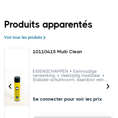
Produits apparentés
Voir tous les produits
10110415 Multi Clean
EIGENSCHAPPEN • Eenvoudige
verwerking. • Veelzijdig inzetbaar. •
Stabiele schuimvorm, daardoor een
langere inwerktijd. • Reinigt diep in de
vezels. • Veilig voor kunststof, rubber,
stof, leder, glas, plexiglas, aluminium,
lak etc. • Geeft geen strepen. • Laat
Se connecter pour voir les prix
een frisse geur na. OMSCHRIJVING
Multi Clean is een zeer krachtige
reiniger voor vrijwel elke soort
vervuiling op vrijwel elk type
ondergrond. Het product vormt een