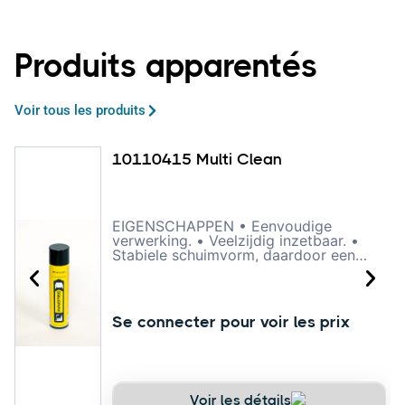
Produits apparentés
Voir tous les produits
10110415 Multi Clean
EIGENSCHAPPEN • Eenvoudige
verwerking. • Veelzijdig inzetbaar. •
Stabiele schuimvorm, daardoor een
langere inwerktijd. • Reinigt diep in de
vezels. • Veilig voor kunststof, rubber,
stof, leder, glas, plexiglas, aluminium,
lak etc. • Geeft geen strepen. • Laat
Se connecter pour voir les prix
een frisse geur na. OMSCHRIJVING
Multi Clean is een zeer krachtige
reiniger voor vrijwel elke soort
vervuiling op vrijwel elk type
ondergrond. Het product vormt een
actief schuim dat een zeer intensieve
Voir les détails