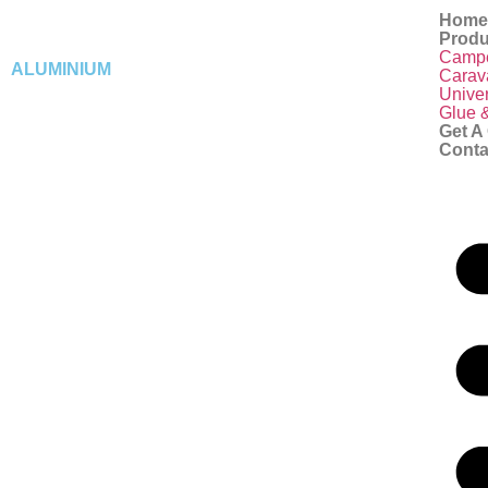
Hom
Produ
Camp
ALUMINIUM
Carav
Unive
Glue &
Get A
Conta