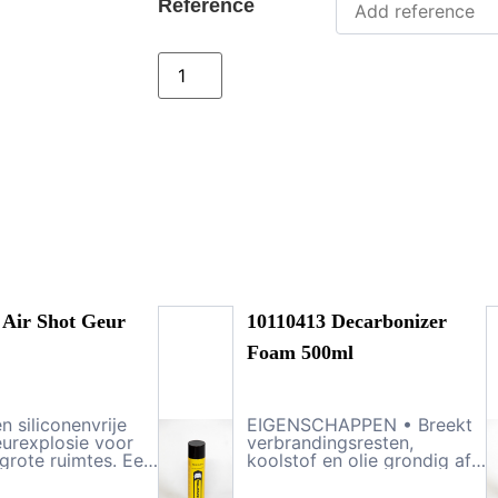
Reference
 Air Shot Geur
10110413 Decarbonizer
Foam 500ml
n siliconenvrije
EIGENSCHAPPEN • Breekt
eurexplosie voor
verbrandingsresten,
 grote ruimtes. Een
koolstof en olie grondig af.
, zeer snelle
• Kan het onnodig
 om onplezierige
vervangen van dure