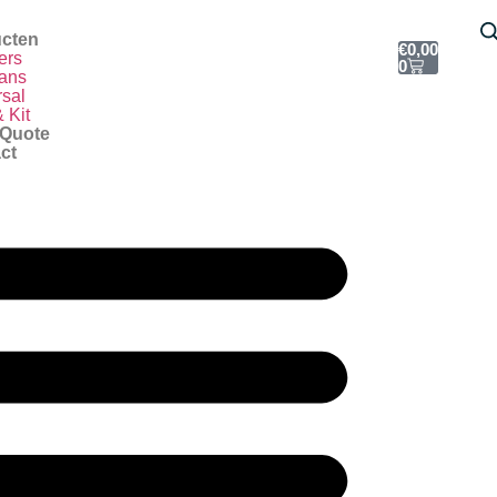
e
cten
€
0,00
ers
0
ans
rsal
 Kit
 Quote
ct