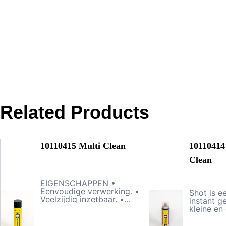
Related Products
10110415 Multi Clean
10110414
Clean
EIGENSCHAPPEN •
Eenvoudige verwerking. •
Shot is ee
Veelzijdig inzetbaar. •
instant g
Stabiele schuimvorm,
kleine en
daardoor een langere
krachtige
inwerktijd. • Reinigt diep in
oplossing