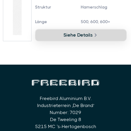
Struktur
Hamerschlag
Länge
500, 600, 600+
Siehe Details
Freebird Aluminium B.V.
Industrieterrein ‚De Brand‘
Number: 7029
De Tweeling 8
5215 MC ’s-Hertogenbosch